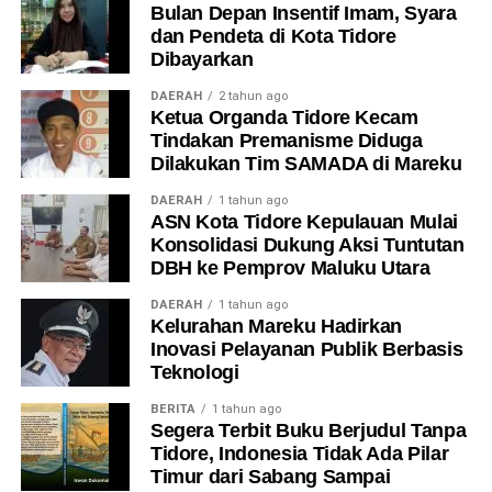
Bulan Depan Insentif Imam, Syara
dan Pendeta di Kota Tidore
Dibayarkan
DAERAH
2 tahun ago
Ketua Organda Tidore Kecam
Tindakan Premanisme Diduga
Dilakukan Tim SAMADA di Mareku
DAERAH
1 tahun ago
ASN Kota Tidore Kepulauan Mulai
Konsolidasi Dukung Aksi Tuntutan
DBH ke Pemprov Maluku Utara
DAERAH
1 tahun ago
Kelurahan Mareku Hadirkan
Inovasi Pelayanan Publik Berbasis
Teknologi
BERITA
1 tahun ago
Segera Terbit Buku Berjudul Tanpa
Tidore, Indonesia Tidak Ada Pilar
Timur dari Sabang Sampai