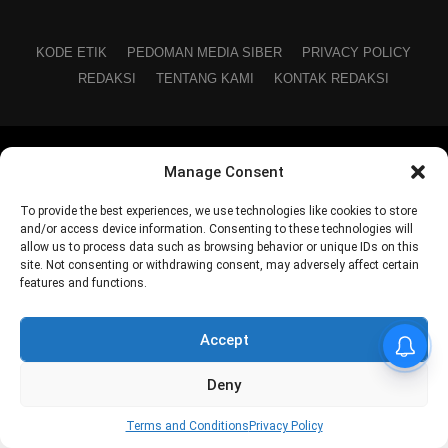
KODE ETIK
PEDOMAN MEDIA SIBER
PRIVACY POLICY
REDAKSI
TENTANG KAMI
KONTAK REDAKSI
Copyright © 2024 Sorotan Kata
Manage Consent
To provide the best experiences, we use technologies like cookies to store
and/or access device information. Consenting to these technologies will
allow us to process data such as browsing behavior or unique IDs on this
site. Not consenting or withdrawing consent, may adversely affect certain
features and functions.
Accept
Deny
Terms and Conditions
Privacy Policy