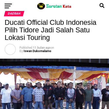
DAERAH
Ducati Official Club Indonesia
Pilih Tidore Jadi Salah Satu
Lokasi Touring
Published
11 bulan ago
on
By
Iswan Dukomalamo