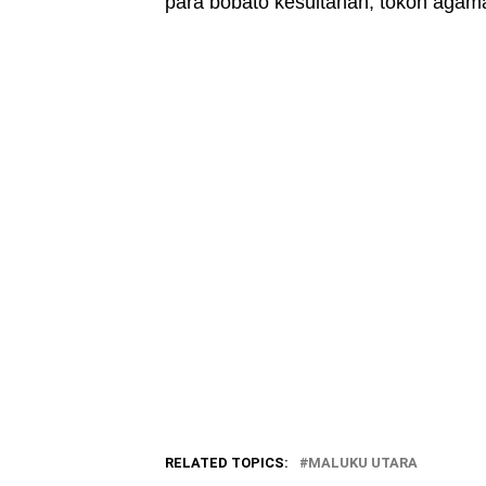
para bobato kesultanan, tokoh agam
RELATED TOPICS:
MALUKU UTARA