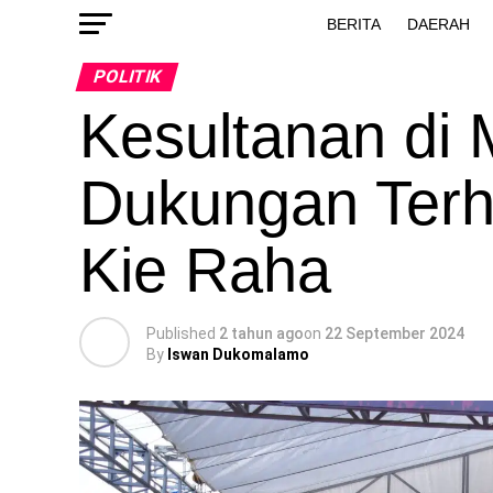
BERITA
DAERAH
POLITIK
Kesultanan di 
Dukungan Ter
Kie Raha
Published
2 tahun ago
on
22 September 2024
By
Iswan Dukomalamo