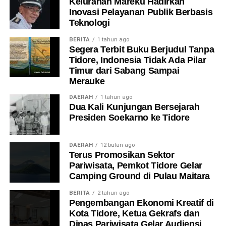
Kelurahan Mareku Hadirkan
Inovasi Pelayanan Publik Berbasis
Teknologi
BERITA
1 tahun ago
Segera Terbit Buku Berjudul Tanpa
Tidore, Indonesia Tidak Ada Pilar
Timur dari Sabang Sampai
Merauke
DAERAH
1 tahun ago
Dua Kali Kunjungan Bersejarah
Presiden Soekarno ke Tidore
DAERAH
12 bulan ago
Terus Promosikan Sektor
Pariwisata, Pemkot Tidore Gelar
Camping Ground di Pulau Maitara
BERITA
2 tahun ago
Pengembangan Ekonomi Kreatif di
Kota Tidore, Ketua Gekrafs dan
Dinas Pariwisata Gelar Audiensi