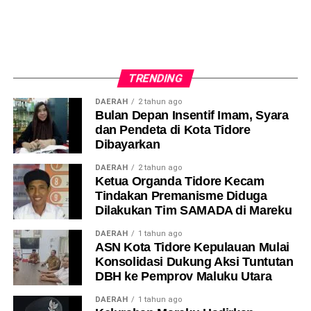
TRENDING
DAERAH
2 tahun ago
Bulan Depan Insentif Imam, Syara
dan Pendeta di Kota Tidore
Dibayarkan
DAERAH
2 tahun ago
Ketua Organda Tidore Kecam
Tindakan Premanisme Diduga
Dilakukan Tim SAMADA di Mareku
DAERAH
1 tahun ago
ASN Kota Tidore Kepulauan Mulai
Konsolidasi Dukung Aksi Tuntutan
DBH ke Pemprov Maluku Utara
DAERAH
1 tahun ago