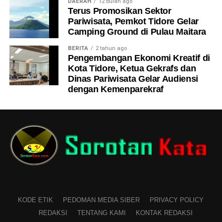
DAERAH
12 bulan ago
Terus Promosikan Sektor
Pariwisata, Pemkot Tidore Gelar
Camping Ground di Pulau Maitara
BERITA
2 tahun ago
Pengembangan Ekonomi Kreatif di
Kota Tidore, Ketua Gekrafs dan
Dinas Pariwisata Gelar Audiensi
dengan Kemenparekraf
KODE ETIK
PEDOMAN MEDIA SIBER
PRIVACY POLICY
REDAKSI
TENTANG KAMI
KONTAK REDAKSI