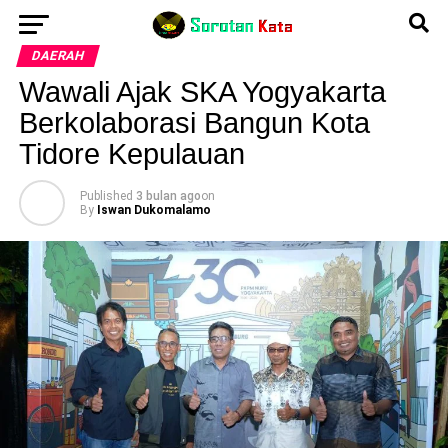
DAERAH
Wawali Ajak SKA Yogyakarta
Berkolaborasi Bangun Kota
Tidore Kepulauan
Published
3 bulan ago
on
By
Iswan Dukomalamo