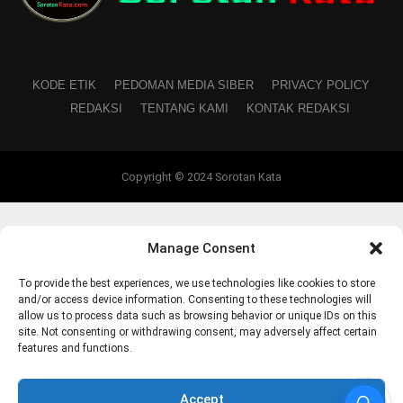
KODE ETIK
PEDOMAN MEDIA SIBER
PRIVACY POLICY
REDAKSI
TENTANG KAMI
KONTAK REDAKSI
Copyright © 2024 Sorotan Kata
Manage Consent
To provide the best experiences, we use technologies like cookies to store
and/or access device information. Consenting to these technologies will
allow us to process data such as browsing behavior or unique IDs on this
site. Not consenting or withdrawing consent, may adversely affect certain
features and functions.
Accept