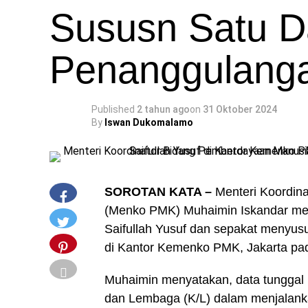
Sususn Satu D
Penanggulang
Published
2 tahun ago
on
31 Oktober 2024
By
Iswan Dukomalamo
SOROTAN KATA –
Menteri Koordin
(Menko PMK) Muhaimin Iskandar men
Saifullah Yusuf dan sepakat menyus
di Kantor Kemenko PMK, Jakarta pa
Muhaimin menyatakan, data tunggal 
dan Lembaga (K/L) dalam menjalank